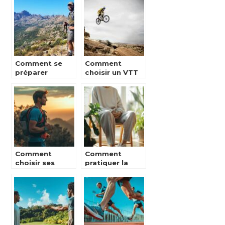
de parapente
imperméable
pour vos
activités
nautiques ?
Comment se
Comment
préparer
choisir un VTT
efficacement
électrique pour
pour le
vos trails
parcours du
GR20 en Corse
Comment
Comment
choisir ses
pratiquer la
équipements et
gym douce
vêtements de
pour seniors sur
trail running
une chaise ? Le
pour optimiser
parcours
ses
inspirant de
performances
Paul, 82 ans