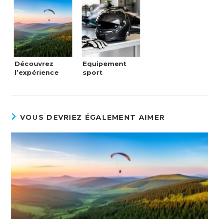
Pin-Up
choisir un
Revisitée pour
modèle adapté
l’Été
en fonction du
prix et de la
qualité
Découvrez
Equipement
l’expérience
sport
unique du
automobile
parapente dans
professionnel :
les Vosges
comparatif des
marques
Sparco, Bell et
VOUS DEVRIEZ ÉGALEMENT AIMER
Stilo