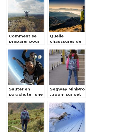
voyage?
Comment se
Quelle
préparer pour
chaussures de
faire de la
randonnée
randonnée en
choisir ?
montagne ?
Sauter en
Segway MiniPro
parachute : une
: zoom sur cet
activite qui
hoverboard
connait un
Gyroscope
succes
hallucinant
grandissant !