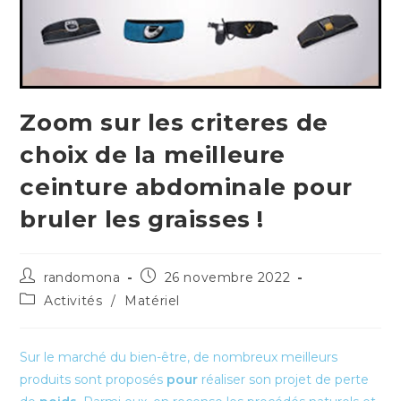
Zoom sur les criteres de
choix de la meilleure
ceinture abdominale pour
bruler les graisses !
Auteur/autrice
Publication
randomona
26 novembre 2022
de
publiée :
Post
Activités
/
Matériel
la
category:
publication :
Sur le marché du bien-être, de nombreux meilleurs
produits sont proposés
pour
réaliser son projet de perte