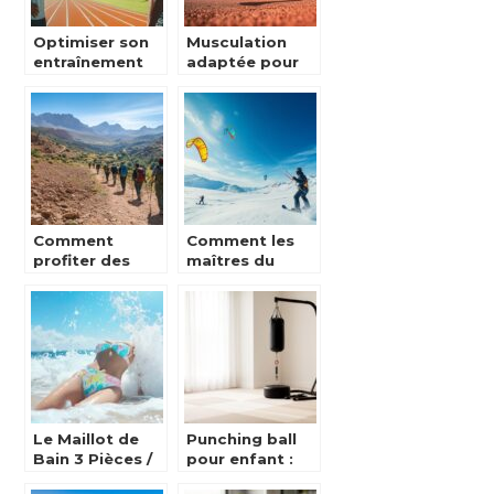
Optimiser son
Musculation
entraînement
adaptée pour
en course à
chaque type de
pied grâce à un
foulée :
coach
L’attaque Talon
spécialisé
ou Medio-Pied,
que choisir ?
Comment
Comment les
profiter des
maîtres du
randonnées au
snowkite
Maroc avec un
perfectionnent
guide marocain
leurs figures les
expérimenté
plus techniques
Le Maillot de
Punching ball
Bain 3 Pièces /
pour enfant :
Trikini : L’Allure
comment