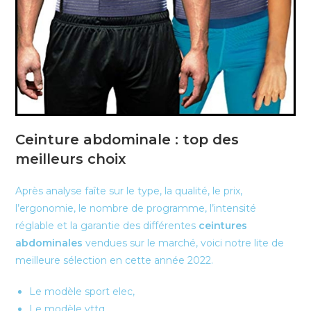
Ceinture abdominale : top des
meilleurs choix
Après analyse faîte sur le type, la qualité, le prix,
l’ergonomie, le nombre de programme, l’intensité
réglable et la garantie des différentes
ceintures
abdominales
vendues sur le marché, voici notre lite de
meilleure sélection en cette année 2022.
Le modèle sport elec,
Le modèle yttq,