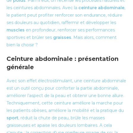
de
poids
. Parmi eux, on recense les procédés naturels et
les ceintures abdominales. Avec la
ceinture abdominale
,
le patient peut profiter renforcer son endurance, réduire
ses douleurs au quotidien, raffermir et développer les
muscles
en profondeur, renforcer ses performances
sportives et brûler ses
graisses
. Mais alors, comment
bien la choisir ?
Ceinture abdominale : présentation
générale
Avec son effet électrostimulant, une ceinture abdominale
est un outil conçu pour conforter la partie abdominale,
améliorer l’aspect de la peau et obtenir une bonne allure.
Techniquement, cette ceinture améliore la marche pour
les patients obèses, améliore la mobilité et la pratique du
sport
, réduit la chute de peau, brûle les masses
graisseuses et apaise les douleurs lombaires. A cela
s’ajoute : la correction d’une meilleure image de soi, la