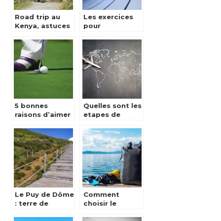
Road trip au
Les exercices
Kenya, astuces
pour
et conseils
progresser en
natation
5 bonnes
Quelles sont les
raisons d’aimer
etapes de
jouer au golf
l’organisation
d’un
deplacement
professionnel ?
Le Puy de Dôme
Comment
: terre de
choisir le
randonnée et
meilleur sac