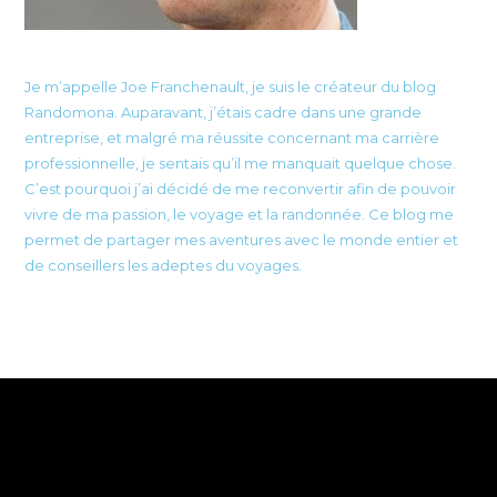
Je m’appelle Joe Franchenault, je suis le créateur du blog
Randomona. Auparavant, j’étais cadre dans une grande
entreprise, et malgré ma réussite concernant ma carrière
professionnelle, je sentais qu’il me manquait quelque chose.
C’est pourquoi j’ai décidé de me reconvertir afin de pouvoir
vivre de ma passion, le voyage et la randonnée. Ce blog me
permet de partager mes aventures avec le monde entier et
de conseillers les adeptes du voyages.