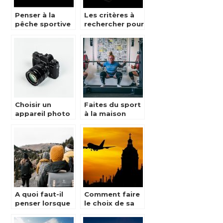
Penser à la
Les critères à
pêche sportive
rechercher pour
comme activité
une montre de
sportive durant
sport!
un voyage.
Choisir un
Faites du sport
appareil photo
à la maison
numérique de
voyage
A quoi faut-il
Comment faire
penser lorsque
le choix de sa
l’on part en
destination
randonnée ?
pour un