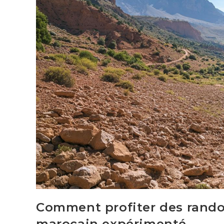
Comment profiter des rand
marocain expérimenté