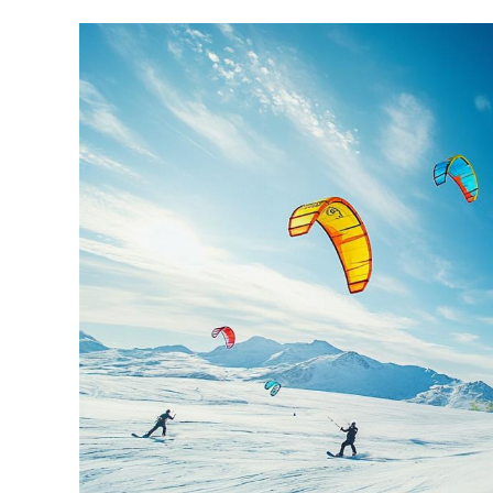
Des
48
Équipes
Pour
La
Coupe
Du
Monde
2026