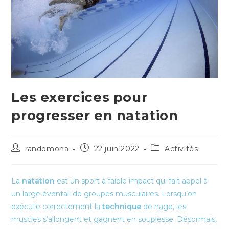
Les exercices pour
progresser en natation
Auteur/autrice
Publication
Post
randomona
22 juin 2022
Activités
de
publiée :
category:
la
publication :
La
natation
est un sport à faible impact qui fait appel à
un large éventail de groupes musculaires. Lorsqu’on
exécute correctement la
technique
de nage, les
muscles s’allongent et gagnent en souplesse. Désormais,