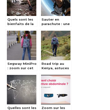
Quels sont les
Sauter en
bienfaits de la
parachute : une
randonnée ?
activite qui
connait un
succes
grandissant !
Segway MiniPro
Road trip au
: zoom sur cet
Kenya, astuces
hoverboard
et conseils
Gyroscope
hallucinant
Quelles sont les
Zoom sur les