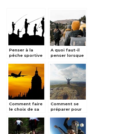
Penser à la
A quoi faut-il
pêche sportive
penser lorsque
comme activité
l’on part en
sportive durant
randonnée ?
un voyage.
Comment faire
Comment se
le choix de sa
préparer pour
destination
faire de la
pour un
randonnée en
voyage?
montagne ?