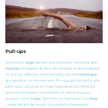
Pull-ups
Une bonne
nage
génère une extension complète des
muscles
lombaires, du dos, des épaules et des poignets.
Un pull-up, effectué correctement, est une
technique
qui reproduit ce mouvement. En vous accrochant à une
barre avec une prise en main supérieure ou inférieure,
tirez vos omoplates vers l’arrière et vers le bas pour
soulever votre
corps
. Terminez en tirant avec vos
bras
.
L’essentiel est de revenir à la position d’extension