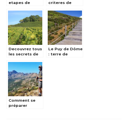
etapes de
criteres de
l’organisation
choix de la
d’un
meilleure
deplacement
ceinture
professionnel ?
abdominale
pour bruler les
graisses !
Decouvrez tous
Le Puy de Dôme
les secrets de
: terre de
la randonnee la
randonnée et
jurassienne
de parapente
Comment se
préparer
efficacement
pour le
parcours du
GR20 en Corse