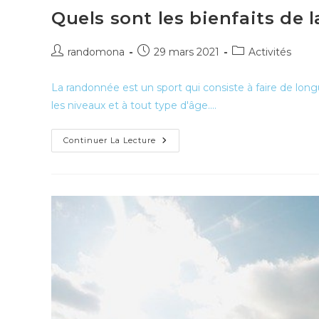
Quels sont les bienfaits de 
Auteur/autrice
Publication
Post
randomona
29 mars 2021
Activités
de
publiée :
category:
la
La randonnée est un sport qui consiste à faire de longu
publication :
les niveaux et à tout type d'âge.…
Quels
Continuer La Lecture
Sont
Les
Bienfaits
De
La
Randonnée
?