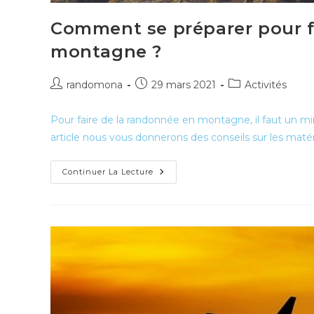
Comment se préparer pour f
montagne ?
Auteur/autrice
Publication
Post
randomona
29 mars 2021
Activités
de
publiée :
category:
la
Pour faire de la randonnée en montagne, il faut un 
publication :
article nous vous donnerons des conseils sur les maté
Comment
Continuer La Lecture
Se
Préparer
Pour
Faire
De
La
Randonnée
En
Montagne ?