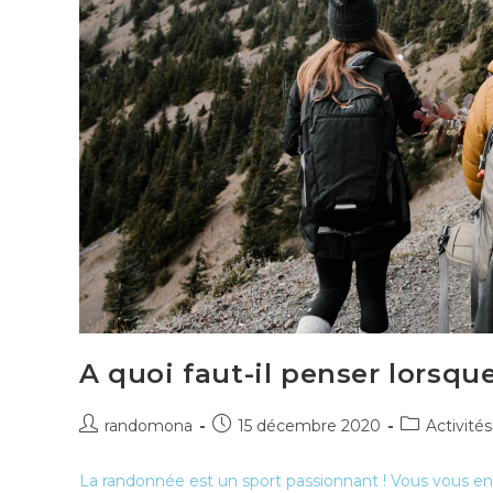
A quoi faut-il penser lorsqu
Auteur/autrice
Publication
Post
randomona
15 décembre 2020
Activités
de
publiée :
category:
la
La randonnée est un sport passionnant ! Vous vous en d
publication :