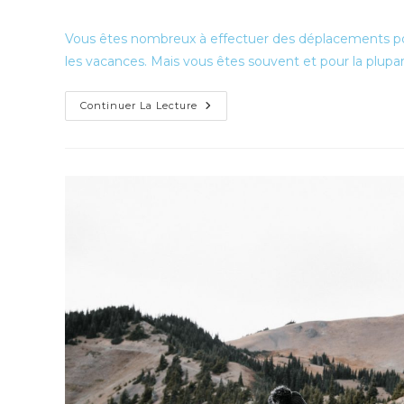
de
publiée :
category:
la
Vous êtes nombreux à effectuer des déplacements pour
publication :
les vacances. Mais vous êtes souvent et pour la plupa
Comment
Continuer La Lecture
Faire
Le
Choix
De
Sa
Destination
Pour
Un
Voyage?