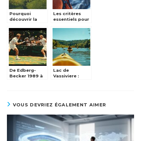
Pourquoi
Les critères
découvrir la
essentiels pour
Normandie à
bien investir
pied est
dans une veste
l’aventure
chauffante
idéale pour les
polaire
passionnés de
randonnée
De Edberg-
Lac de
Becker 1989 à
Vassiviere :
2019 :
Decouverte et
L’évolution des
Activites
règles
Nature en
d’arbitrage à
Limousin,
Wimbledon
l’alliance
VOUS DEVRIEZ ÉGALEMENT AIMER
parfaite entre
culture et
outdoor