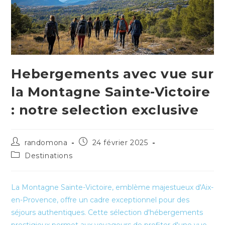
Hebergements avec vue sur
la Montagne Sainte-Victoire
: notre selection exclusive
Auteur/autrice
Publication
randomona
24 février 2025
de
publiée :
Post
Destinations
la
category:
publication :
La Montagne Sainte-Victoire, emblème majestueux d'Aix-
en-Provence, offre un cadre exceptionnel pour des
séjours authentiques. Cette sélection d'hébergements