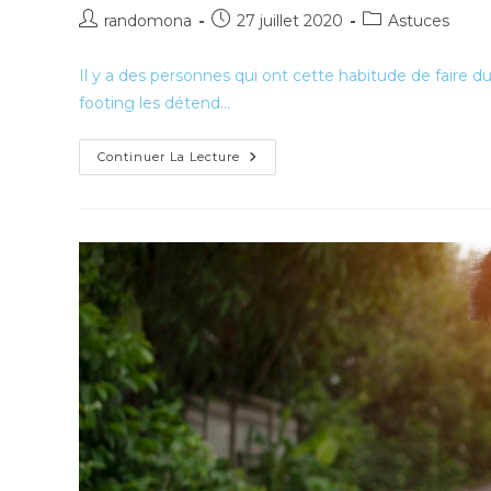
Auteur/autrice
Publication
Post
randomona
27 juillet 2020
Astuces
de
publiée :
category:
la
Il y a des personnes qui ont cette habitude de faire du f
publication :
footing les détend…
Faire
Continuer La Lecture
Du
Footing
Est
Une
Pratique
Qui
Demande
De
La
Volonté