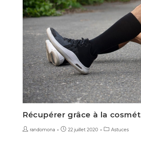
Récupérer grâce à la cosmét
Auteur/autrice
Publication
Post
randomona
22 juillet 2020
Astuces
de
publiée :
category: