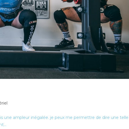
riel
 pris une ampleur inégalée. je peux me permettre de dire une telle
ent…