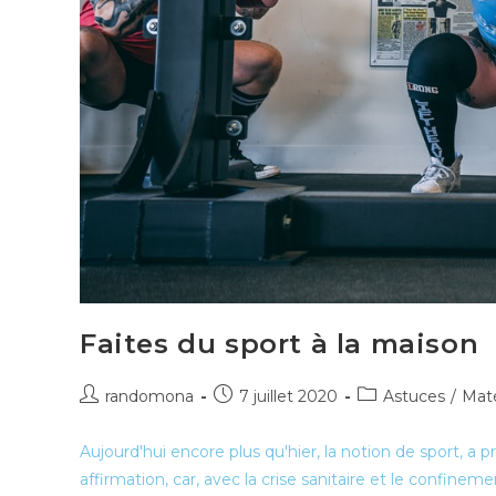
Faites du sport à la maison
Auteur/autrice
Publication
Post
randomona
7 juillet 2020
Astuces
/
Maté
de
publiée :
category:
la
Aujourd'hui encore plus qu'hier, la notion de sport, a
publication :
affirmation, car, avec la crise sanitaire et le confinem