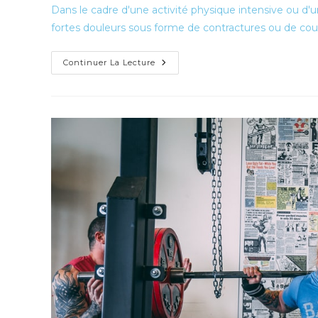
la
Dans le cadre d'une activité physique intensive ou d'une 
publication :
fortes douleurs sous forme de contractures ou de cou
Récupérer
Continuer La Lecture
Grâce
À
La
Cosmétique
Naturelle