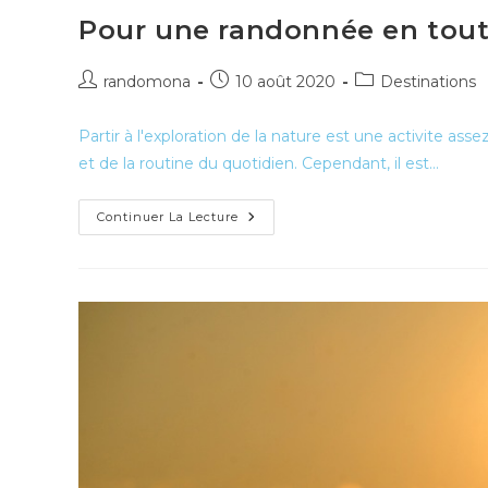
Pour une randonnée en tou
Auteur/autrice
Publication
Post
randomona
10 août 2020
Destinations
de
publiée :
category:
la
Partir à l'exploration de la nature est une activite ass
publication :
et de la routine du quotidien. Cependant, il est…
Pour
Continuer La Lecture
Une
Randonnée
En
Toute
Autonomie